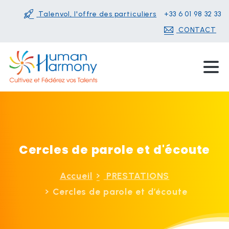
Talenvol, l'offre des particuliers
+33 6 01 98 32 33
CONTACT
Cercles
de
parole
et
d'écoute
Accueil
PRESTATIONS
Cercles de parole et d’écoute