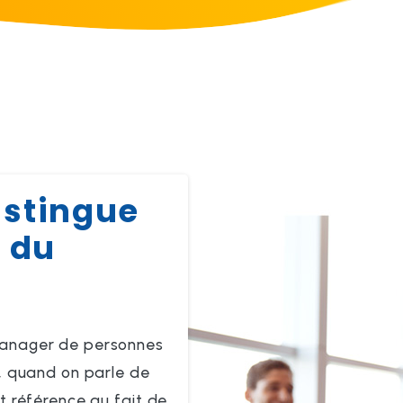
istingue
 du
anager de personnes
, quand on parle de
nt référence au fait de