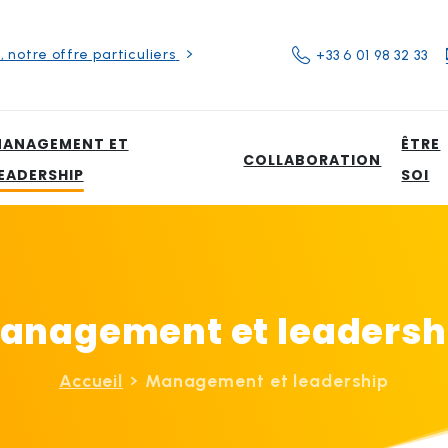
, notre offre particuliers
+33 6 01 98 32 33
ANAGEMENT ET
ÊTRE
COLLABORATION
EADERSHIP
SOI
anagement
et
leadersh
Accueil
Management et leadership