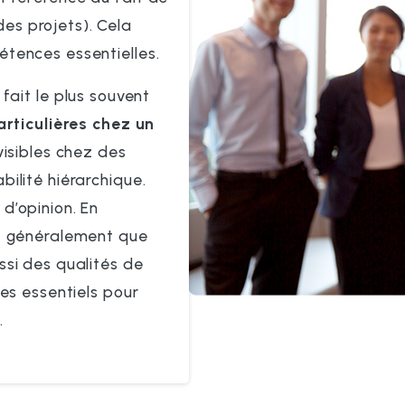
des projets). Cela
tences essentielles.
 fait le plus souvent
articulières chez un
visibles chez des
ilité hiérarchique.
d’opinion. En
nt généralement que
ssi des qualités de
res essentiels pour
.