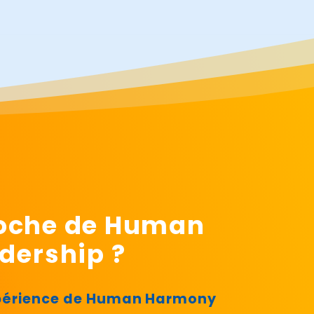
proche de Human
dership ?
expérience de Human Harmony